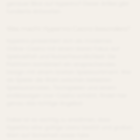
genauer Blick auf Hyperino? Dieser Artikel gibt
fundierte Antworten.
Was macht Hyperino Casino besonders?
Hyperino präsentiert sich als modernes
Online-Casino mit einem klaren Fokus auf
Spielvielfalt und Nutzerfreundlichkeit. Die
Plattform kombiniert ein ansprechendes
Design mit einem breiten Spielesortiment. Wer
als Spieler die Wahl zwischen beliebten
Spielautomaten, Tischspielen und einem
erstklassigen Live-Casino schätzt, findet hier
genau das richtige Angebot.
Dabei ist es wichtig zu erwähnen, dass
Hyperino eine gültige Lizenz besitzt und großen
Wert auf Sicherheit sowie faire