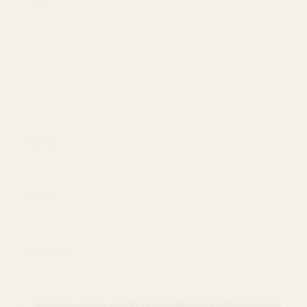
here..
Name*
Email*
Website
Save my name, email, and website in this browser