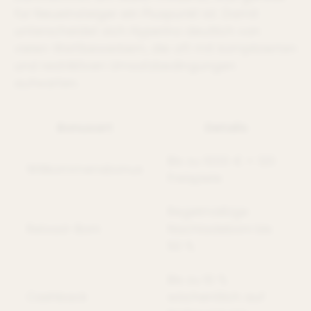
für Neueinsteiger ein Pluspunkt ist. Damit
unterscheidet sich Hyperino deutlich von
vielen Wettbewerbern, die oft mit komplizierten
und restriktiven Umsatzbedingungen
aufwarten.
Bonusart
Details
Bis zu 1000 € + 120
Willkommensbonus
Freispiele
Regelmäßige
Reload-Boni
Nachladeboni bis
50 %
Bis zu 10 %
Cashback
wöchentlich auf