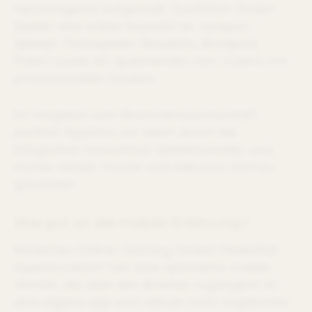
hervorragend aufgestellt. Zusätzlich finden
Spieler eine solide Auswahl an Jackpot-
Spielen, Tischspielen (Roulette, Blackjack,
Poker) sowie ein spannendes Live-Casino mit
professionellen Dealern.
Im Vergleich zum Branchendurchschnitt
punktet Hyperino vor allem durch die
Integration innovativer Spielentwickler, was
immer wieder frische und exklusive Games
garantiert.
Wie gut ist die mobile Erfahrung?
Modernes Online-Gaming fordert Flexibilität.
Hyperino liefert hier eine optimierte mobile
Version, die über den Browser zugänglich ist –
eine eigene App wird aktuell nicht angeboten.