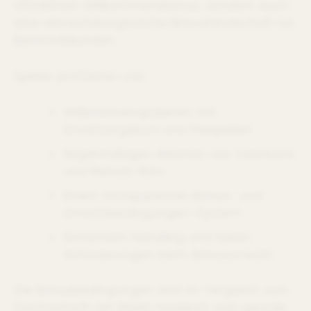
attraktiven Willkommensbonus, sondern auch
eine abwechslungsreiche Bonuslandschaft für
Bestandskunden.
Spieler profitieren von:
Willkommenspaketen mit
Einzahlungsboni und Freispielen
Regelmäßigen Aktionen wie Cashback
und Reload-Boni
Einem transparenten Bonus- und
Umsatzbedingungen-System
Einfachem Handling und fairen
Anforderungen beim Bonusumsatz
Die Bonusbedingungen sind im Vergleich zum
Durchschnitt am Markt moderat, was gerade