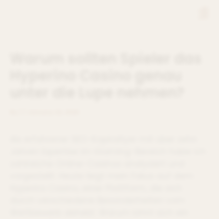
Skip
Men
to
content
Warum sollten Spieler das
Hyperino Casino genau
unter die Lupe nehmen?
By
/
/
January 22, 2026
Als erfahrener SEO-Kopiraityer mit über zehn
Jahren Expertise im iGaming-Bereich habe ich
zahlreiche Online-Casinos analysiert und
vorgestellt. Heute liegt mein Fokus auf dem
Hyperino Casino, einer Plattform, die sich
durch verschiedene Besonderheiten vom
Wettbewerb abhebt. Warum lohnt sich ein