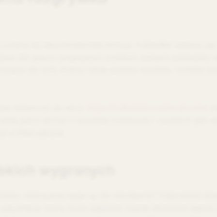
ę ochota na natychmiastowe emocje, VulkanBet wyłania się
jsce dla graczy pragnących szybkich, pełnych adrenaliny se
owana dla tych, którzy cenią szybkie rezultaty i krótkie bur
razu wskoczyć do akcji,
https://vulkanbet-casino-pl.com/
za
rokiej gamy slotów o wysokiej zmienności i szybkich gier s
ji w kilka sekund.
bkich wygranych
rótkie, intensywne sesje są tak nieodparte? Odpowiedź tkw
satysfakcji, którą może zapewnić każde obrócenie bębna 