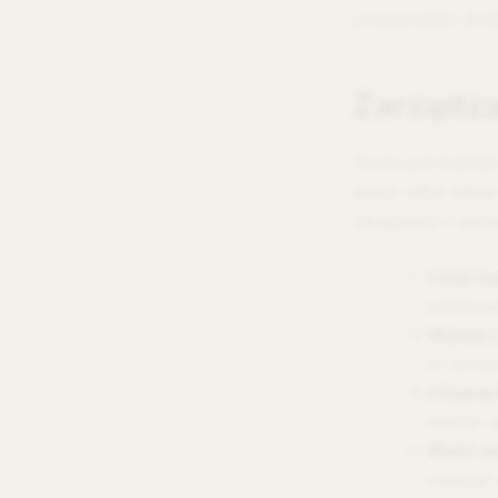
przewodniki strat
Zarządza
Zdyscyplinowana 
przez kilka minu
rezygnacji z emoc
Ustal bu
zazwycz
Wybierz
w ramac
Używaj 
ocenić s
Śledź w
rozważ 