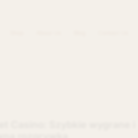
Shop
About Us
Blog
Contact Us
t Casino: Szybkie wygrane i
wna rozgrywka