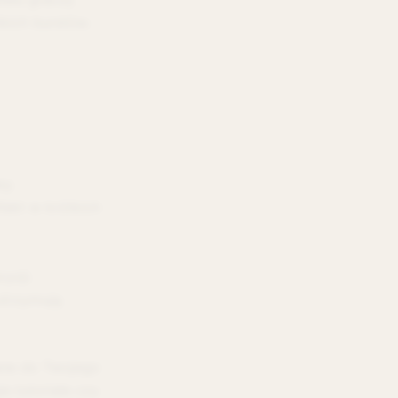
tkich burstów.
wy.
ekt w krótkich
yzji.
utrzymują
wane do Twojego
e tutoriale czy