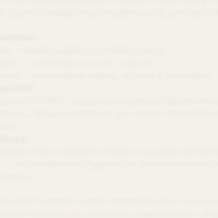
ofil ryzyka ze względu na potencjalne nagrody podczas kró
mienności:
ska — stabilne wypłaty przy każdym obrocie.
ednia — zrównoważony ryzyko i nagrody.
soka — duże wygrane rzadziej, ale bardziej ekscytujące.
anie RTP:
ższy RTP (>95%) sugeruje lepszy potencjał długotermino
łącz to z wysoką zmiennością, aby uzyskać maksymalny ef
sjach.
ka gry:
ostsze struktury zakładów skracają czas podejmowania dec
y z natychmiastowymi triggerami lub darmowymi spinami 
omentum.
 według tych kryteriów, szybko zidentyfikujesz gry dopaso
iej intensywności, bez konieczności zagłębiania się w długi