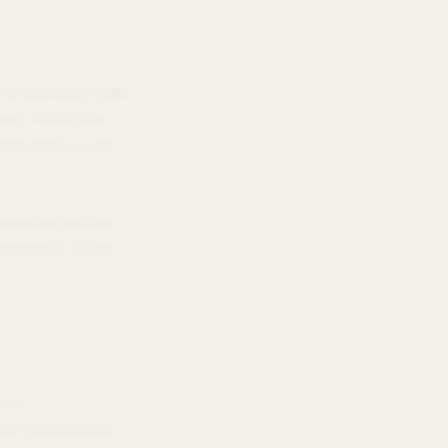
 na pierwszy plan
sji. Platforma
sty akcji, a nie
pewnia płynne
tołowych, które
i w
lub podwojenie