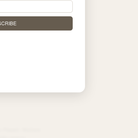
 nie tylko w
SCRIBE
kszości gier, co
rozwiązać
cji i sprawia,
o Player). Wyższa
ielu graczy