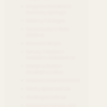
Saugumo Protokolai ir
Duomenų Apsauga
Žaidimų Katalogas
Gyvas Kazino ir Stalo
Žaidimai
Bonusai ir Akcijos
Bonusų Taisyklės ir
Perleidimo Reikalavimai
Mokėjimo Būdai ir
Išmokėjimų Laikas
Mobilusis Suderinamumas
Klientų Aptarnavimas
Atsakingas Lošimas
Baigiamoji Pastaba Apie