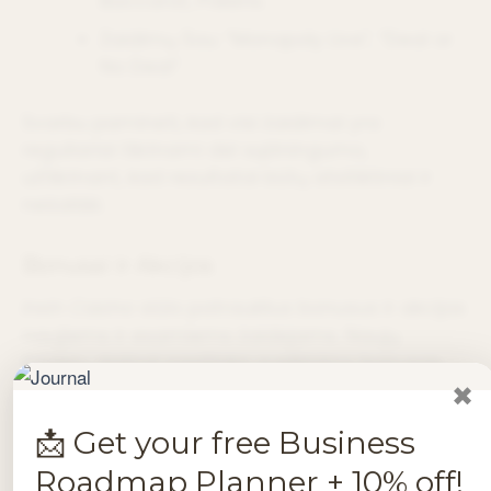
Baccarat, Pokeris.
Žaidimų Šou: “Monopoly Live”, “Deal or
No Deal”.
Svarbu paminėti, kad visi žaidimai yra
reguliariai tikrinami dėl sąžiningumo,
užtikrinant, kad rezultatai būtų atsitiktiniai ir
nešališki.
Bonusai ir Akcijos
Irwin Casino
siūlo patrauklius bonusus ir akcijas
naujiems ir esamiems žaidėjams. Naujų
žaidėjų dažnai pasitinka sveikinimo bonusas,
✖
kuris gali būti aprašytas kaip 100% indėlio
bonusas iki 200 EUR. Bonusų sąlygos gali skirtis,
📩 Get your free Business
todėl labai svarbu atidžiai perskaityti bonusų
taisykles ir nuostatas. Pavyzdžiui, dažnai
Roadmap Planner + 10% off!