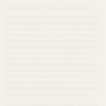
Licencijavimas ir Žaidėjų Saugumas
Irwin Casino
veikia remiantis oficialia licencija,
išduota Kiurasačo žaidimų komisijos (licencijos
numeris 80K84628). Ši licencija užtikrina, kad
kazino laikysis griežtų reguliavimo standartų ir
užtikrins sąžiningus žaidimus. Licencijavimas
yra labai svarbus aspektas, nes jis garantuoja,
kad kazino yra privalomai reguliuojamas ir
prižiūrimas nepriklausomos institucijos, kuri
užtikrina skaidrumą ir žaidėjų teisių apsaugą.
Taip pat svarbu paminėti, kad licencija leidžia
Irwin kazino
teikti paslaugas Lietuvoje, nors ir
remiantis užsienio jurisdikcija. Tai yra dažna
praktika, kadangi Lietuvoje internetinių lošimų
licencijavimas yra griežtai reguliuojamas.