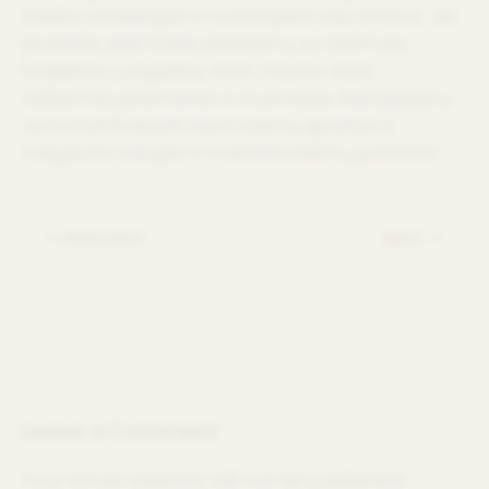
loškite atsakingai ir nustatykite sau limitus. Jei
jaučiate, kad turite problemų su lošimais,
kreipkitės į pagalbą.
Irwin Casino
siūlo
reikiamas priemones ir nuorodas, kad padėtų
Jums kontroliuoti savo lošimų įpročius ir
mėgautis saugia ir malonia lošimų patirtimi.
PREVIOUS
NEXT
Leave a Comment
Your email address will not be published.