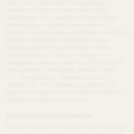
Irwin Casino
didžiuojasi savo įspūdingu
žaidimų katalogu, kuriame rasite įvairių
žaidimų tipų. Slotų žaidimai sudaro didžiąją
dalį katalogo, siūlydami įvairius teminius
žaidimus su patraukliais premijiniais raundais ir
dideliais laimėjimais. Populiariausi slotų
žaidimai apima „Pragmatic Play“ sukurtą
„Sweet Bonanza“, „Gates of Olympus“ ir
daugelį kitų. Taip pat galima rasti žaidimus iš
tokių gerbiamų teikėjų kaip „NetEnt“, „Play'n
GO“, „Microgaming“, „Hacksaw Gaming“ ir
„Nolimit City“. Šis pasirinkimas užtikrina, kad
kiekvienas žaidėjas ras sau tinkamą žaidimą,
atitinkantį jo skonio preferences.
Gyvas Kazino ir Stalo Žaidimai
Be slotų žaidimų,
Irwin Casino
siūlo ir įspūdingą