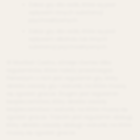
Zakaz gry dla osób, które są pod
wpływem innych substancji
psychoaktywnych.
Zakaz gry dla osób, które są pod
wpływem alkoholu lub innych
substancji psychoaktywnych.
W Mostbet Casino, istnieje również kilka
regulaminów, które należy przestrzegać.
Pierwszym z nich jest regulamin gry, który
określa zasady gry i warunki, na które muszą
się zgodzić gracze. Drugim jest regulamin
bezpieczeństwa, który określa zasady
bezpieczeństwa i warunki, na które muszą się
zgodzić gracze. Trzecim jest regulamin obsługi,
który określa zasady obsługi i warunki, na które
muszą się zgodzić gracze.