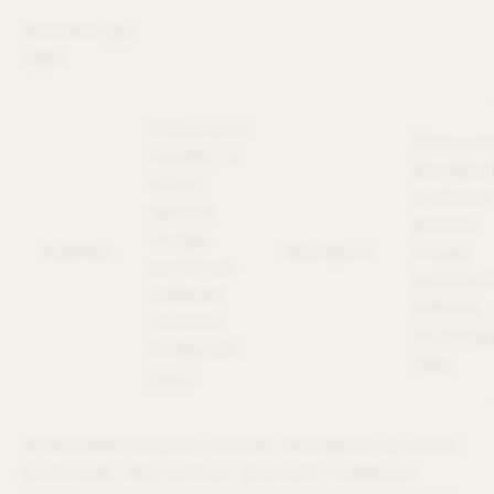
Wariant gry
Opis
Klasyczna
Klasycz
ruletka, w
blackjac
której
w który
gracze
gracze
mogą
Ruletka
Blackjack
mogą
postawić
postawi
zakłady
zakłady
na kolor,
na swoj
liczbę lub
rękę.
pary.
W Mostbet Kasyno również dostępne są różne
promocje, aby pomóc graczom zwiększyć