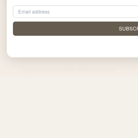
Us
Facebo
tools that nurture
Return
reflection, spark
Policy
creativity, and
SUBSC
support your
personal growth
journey.
Copyright © 2025 Aimzfolio. All Rights Reserved.