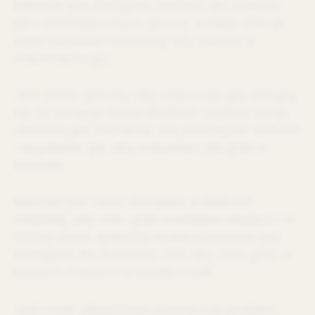
Mostbet jest dostępne zarówno dla nowych,
jak i doświadczonych graczy, a także oferuje
wiele bonusów i promocji, aby pomóc w
rozpoczęciu gry.
Jeśli jesteś gotowy, aby rozpocząć grę, zaloguj
się do swojego konta Mostbet i wybierz swoją
ulubioną grę. Pamiętaj, aby przeczytać warunki
i regulamin gry, aby zrozumieć, jak grać w
Mostbet.
Mostbet jest także dostępny w aplikacji
mobilnej, aby móc grać w każdym miejscu i w
każdej chwili. Aplikacja mobilna Mostbet jest
dostępna dla Androida i iOS, aby móc grać w
każdym miejscu i w każdej chwili.
Jeśli masz jakiekolwiek pytania lub problem,