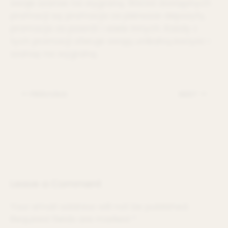
swoje szanse na wygraną. Wśród dostępnych
promocji są: promocja za pierwsze depozyty,
promocja za powrót i wiele innych. Każdy z
tych promocji oferuje swoją unikalną korzyść i
szansę na wygraną.
PREVIOUS
NEXT
Leave a Comment
Your email address will not be published.
Required fields are marked
*