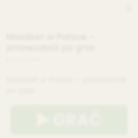
Skip
Men
to
content
Mostbet w Polsce –
przewodnik po grze
By
/
/
July 5, 2026
Mostbet w Polsce – przewodnik
po grze
▶️ GRAĆ