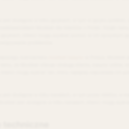
 jest dostępne w kilku językach, w tym w języku polskim, 
zedstawicielami Mostbet dla klientów z Polski. Dzięki temu
 językach, klienci mogą uzyskać pomoc w ich ojczystym ję
ozwiązywanie problemów.
ajlepszego bukmachera
mostbet kasyno
w Polsce, Mostbet j
emu, że Mostbet oferuje obsługę klienta, kasyno online, lot
 klienci mogą wybrać ten, który najlepiej odpowiada ich po
jest dostępne w kilku kanałach, w tym przez telefon, e-mail
Mostbet jest dostępne w kilku kanałach, klienci mogą wybr
 techniczne