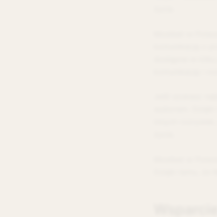
życia.
Mostbet w Polsce
komunikację z pr
dostępne w kilku
komunikację i r
Jeśli szukasz n
wyborem. Dzięki t
innych rozrywek,
życia.
Mostbet w Polsce 
Dzięki temu, że 
Wsparcie