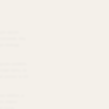
ącym swoim
 rozrywek. Aby
je obsługę
języku polskim,
Dzięki temu, że
kać pomoc w ich
ez telefon, e-
h, klienci
i życia.