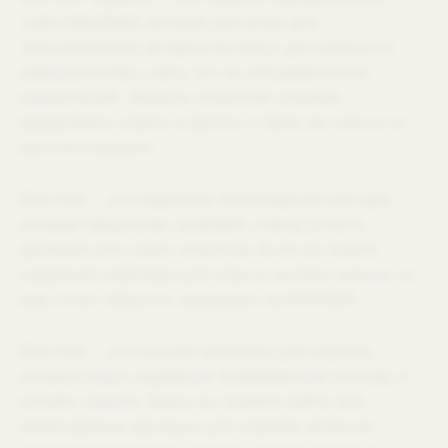
сайта Mostbet, которое доступно для
пользователей, которые не могут доступаться к
официальному сайту из-за географических
ограничений. Зеркало позволяет игрокам
продолжать играть и делать ставки, не завися от
местоположения.
Мостбет – это надежная букмекерская контора,
которая предлагает широкий спектр услуг и
функций для своих клиентов. Если вы ищете
надежного партнера для игры в онлайн-казино, то
вам стоит обратить внимание на Mostbet.
Мостбет – это лучшее решение для игроков,
которые ищут надежную букмекерскую контору и
онлайн-казино. Здесь вы можете найти все
необходимые функции для игроков, включая