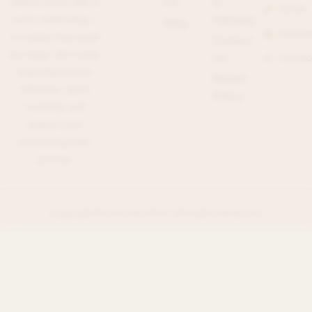
Us
&
believe every day is
TikTok
Delivery
worth celebrating—
Blog
Pintere
no matter how small
Contact
the steps. We create
Us
Facebo
tools that nurture
Return
reflection, spark
Policy
creativity, and
support your
personal growth
journey.
Copyright © 2025 Aimzfolio. All Rights Reserved.