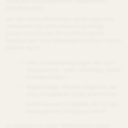
Sind die Bonusaktionen tatsächlich
lohnenswert?
Auf den ersten Blick klingen großzügige Boni
verlockend. Die echte Bewertung erfolgt
jedoch anhand der Mix aus Bonusgröße,
Bedingungen und Vielseitigkeit. Rooster Casino
punktet durch:
Faire Umsatzbedingungen, die auch
Gelegenheits- oder vorsichtige Spieler
zufriedenstellen.
Regelmäßige, aktuelle Angebote, die
ohne komplizierte Tricks auskommen.
Breite Auswahl an Spielen, die für das
Bonusgeld zur Verfügung stehen.
Im Vergleich zu vielen Mitbewerbern bietet