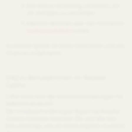
Den Bonus rechtzeitig umsetzen, um
ein Verfallen zu vermeiden.
Exklusive Aktionen über den Partnerlink
casinoroosterbet
nutzen.
So können Spieler ihr Risiko minimieren und die
Chancen maximieren.
FAQ zu Bonusaktionen im Rooster
Casino
1. Wie hoch sind die Umsatzanforderungen für
Willkommensboni?
Die Umsatzanforderungen liegen bei Rooster
Casino meistens zwischen 25x und 40x des
Bonusbetrags, was im Marktvergleich moderat