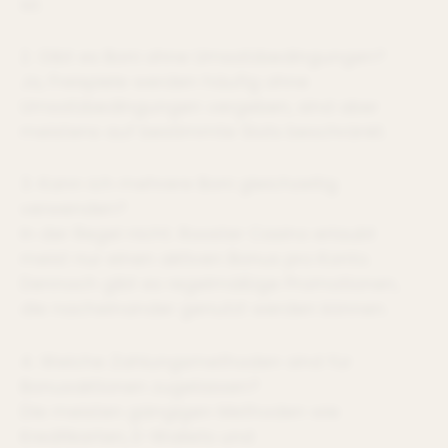
ist.
2. Gibt es Boni ohne Umsatzbedingungen?
Ja, Freispiele werden häufig ohne
Umsatzbedingungen vergeben, sind aber
meistens auf bestimmte Slots beschränkt.
3. Kann ich mehrere Boni gleichzeitig
verwenden?
In der Regel nicht. Rooster Casino erlaubt
meist nur einen aktiven Bonus pro Konto.
Dennoch gibt es regelmäßige Promotionen,
die nacheinander genutzt werden können.
4. Welche Zahlungsmethoden sind für
Bonusaktionen zugelassen?
Die meisten gängigen Methoden wie
Kreditkarten, E-Wallets und