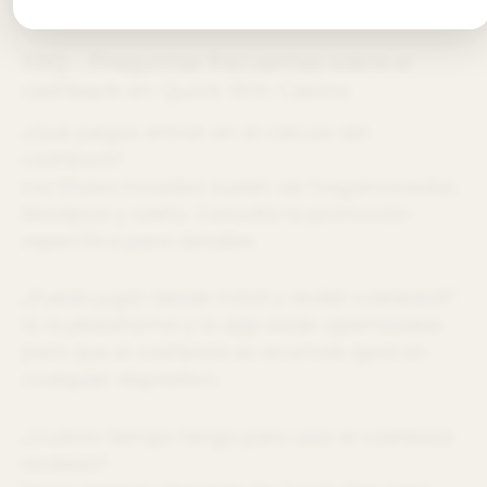
mayor control sobre sus fondos.
FAQ – Preguntas frecuentes sobre el
cashback en Quick Win Casino
¿Qué juegos entran en el cálculo del
cashback?
Los títulos incluidos suelen ser tragamonedas,
blackjack y ruleta. Consulta la promoción
específica para detalles.
¿Puedo jugar desde móvil y recibir cashback?
Sí, la plataforma y la app están optimizadas
para que el cashback se acumule igual en
cualquier dispositivo.
¿Cuánto tiempo tengo para usar el cashback
recibido?