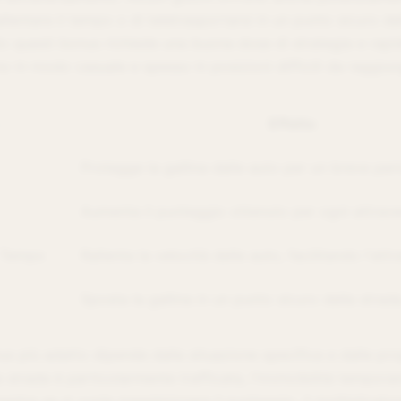
rallentare il tempo o di teletrasportarsi in un punto sicuro de
o questi bonus richiede una buona dose di strategia e rapidit
in modo casuale e spesso in posizioni difficili da raggiun
Effetto
Protegge la gallina dalle auto per un breve per
Aumenta il punteggio ottenuto per ogni attrav
 Tempo
Rallenta la velocità delle auto, facilitando l'at
Sposta la gallina in un punto sicuro della strada
us più adatto dipende dalla situazione specifica e dalle pro
 strada è particolarmente trafficata, l'invincibilità tempor
mentre se si vuole massimizzare il punteggio, il moltiplicato