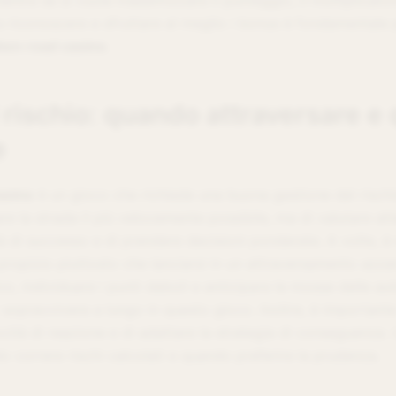
a riconoscere e sfruttare al meglio i bonus è fondamentale 
ken road casino
.
l rischio: quando attraversare 
e
asino
è un gioco che richiede una buona gestione del rischio
are la strada il più velocemente possibile, ma di valutare at
tà di successo e di prendere decisioni ponderate. A volte, è
ropizio piuttosto che lanciarsi in un attraversamento azza
fico, individuare i punti deboli e anticipare le mosse delle au
sopravvivere a lungo in questo gioco. Inoltre, è important
ocità di reazione e di adattare la strategia di conseguenza.
 correre rischi calcolati e quando preferire la prudenza.