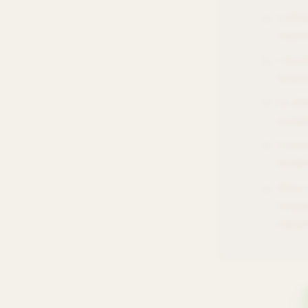
L'infl
reazi
L'evo
funzio
Le sfi
compe
Il fut
tende
Oltre 
l'impa
casua