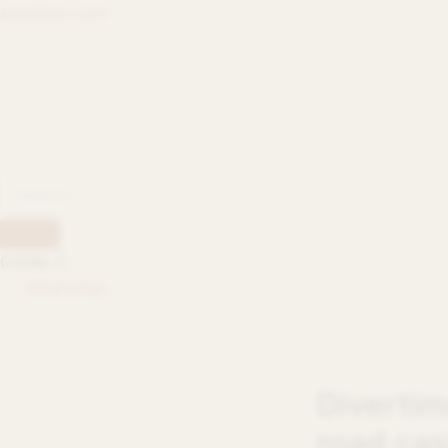
Skip
aimzfolio.com
to
content
0.00
₨
What'sApp
Divertim
road cas