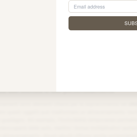
ategia è possibile aumentare significativamente le proprie po
tutto, è fondamentale osservare attentamente il flusso del 
enti più sicuri per attraversare. La pazienza è una virtù: non
SUB
one giusta può fare la differenza tra la vittoria e la sconfit
è la precisione nei movimenti: un piccolo errore di calcolo
trose. Bisogna sfruttare ogni spazio disponibile e muovers
n arrivo. Inoltre, è importante tenere d'occhio i bonus che 
 possono offrire vantaggi significativi, come l'invincibilità
nteggi.
za dei bonus e dei potenziamenti
nziamenti sono elementi chiave per la sopravvivenza nel
chi
ere questi oggetti può trasformare un attraversamento risch
 guadagno. Ad esempio, l'invincibilità temporanea permette
reoccuparsi delle auto, mentre i bonus moltiplicatori aume
i attraversamento. Alcuni giochi offrono anche potenziamen