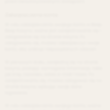
przed nieautoryzowanymi dostępami.
Zabezpieczenie konta
W celu zabezpieczenia swojego konta w Beep
Beep Kasyno, ważne jest zarejestrowanie się i
zalogowanie się na stronie kasyna. Po
zalogowaniu się, możesz zabezpieczyć swoje
konto, aby uniknąć niepożądanych zdarzeń.
W pierwszym kroku, zarejestruj się na stronie
kasyna, podając wymagane informacje, takie
jak imię, nazwisko, adres e-mail i hasło. Po
zarejestrowaniu się, możesz zalogować się na
stronie kasyna, wpisując swoje dane
logowania.
W celu zabezpieczenia swojego konta, ważne