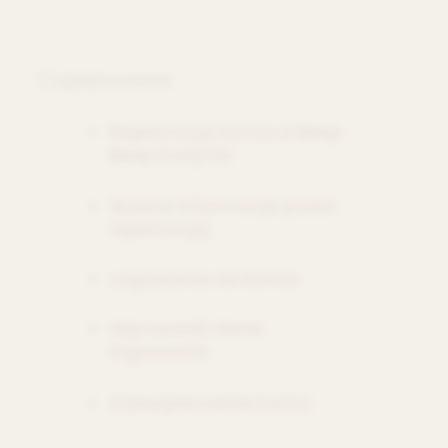
Содержимое
Rejestracja konta w Beep
Beep Kasynie
Ważne informacje przed
rejestracją
Logowanie do konta
Wprowadź dane
logowania
Zabezpieczenie konta