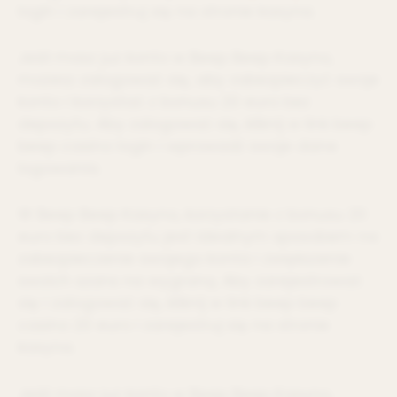
login i zarejestruj się na stronie kasyna.
Jeśli masz już konto w Beep Beep Kasyno,
możesz zalogować się, aby zabezpieczyć swoje
konto i korzystać z bonusu 20 euro bez
depozytu. Aby zalogować się, kliknij w link beep
beep casino login i wprowadź swoje dane
logowania.
W Beep Beep Kasyno, korzystanie z bonusu 20
euro bez depozytu jest idealnym sposobem na
zabezpieczenie swojego konta i zwiększenie
swoich szans na wygraną. Aby zarejestrować
się i zalogować się, kliknij w link beep beep
casino 20 euro i zarejestruj się na stronie
kasyna.
Jeśli masz już konto w Beep Beep Kasyno,