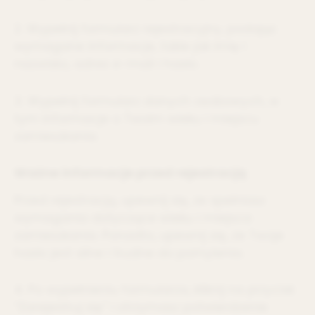
2. Wypełnij formularz rejestracyjny, podając
wymagane informacje, takie jak imię i
nazwisko, adres e-mail i hasło.
3. Wypełnij formularz danych osobowych, w
tym informacje o Twoim wieku i miejscu
zamieszkania.
Ważne informacje przed rejestracją
Przed rejestracją, upewnij się, że spełniasz
wymagania dotyczące wieku i miejsca
zamieszkania. Ponadto, upewnij się, że Twoje
hasło jest silne i trudne do pomylenia.
4. Po wypełnieniu formularza, kliknij na przycisk
“Zarejestruj się” i otrzymasz potwierdzenie