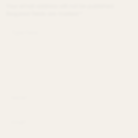
Your email address will not be published.
Required fields are marked
*
Type
here..
Name*
Email*