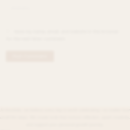
Website
Save my name, email, and website in this browser
for the next time I comment.
At Aimzfolio, we believe every day is worth celebrating—no matter how
small the steps. We create tools that nurture reflection, spark creativity,
and support your personal growth journey.