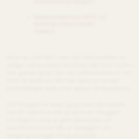
wachtwoord verget?
Welkomstbonus 100% tot
€450 en 250 FS bij B7
Casino
Als je op zoek bent naar een betrouwbare en
veilige online casino-ervaring, dan is
b7 casino
een goede keuze. Met een welkomstbonus van
100% tot €450 en 250 free spins, is het een
aantrekkelijke optie voor spelers uit Nederland.
Om inloggen te doen, ga je naar de website
van B7 Casino en klik op de knop “Inloggen”.
Vervolgens vul je je gebruikersnaam en
wachtwoord in en klik op “Inloggen” om
toegang te krijgen tot je account.