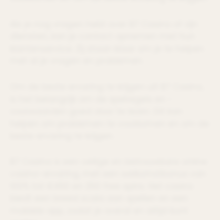
Als je nog vragen hebt over B7 Casino of zijn
diensten, kan je contact opnemen met hun
klantenservice. Zij staan klaar om je te helpen
met al je vragen en problemen.
Om de beste ervaring te krijgen uit B7 Casino,
is het belangrijk om de spelregels en -
voorwaarden goed door te lezen. Dit kan
helpen om problemen te voorkomen en om de
beste ervaring te krijgen.
B7 Casino is een veilige en betrouwbare online
casino-ervaring, met een welkomstbonus van
100% tot €450 en 250 free spins. Het casino
biedt een breed scala aan spellen en een
mobiele app, zodat je overal en altijd kunt