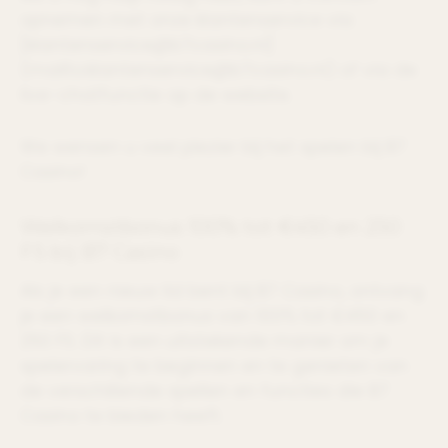
opnemen met onze klantenservice via
[klantenservice@b7casino.nl]
(mailto:klantenservice@b7casino.nl) of via de
live-chatfunctie op de website.
We wensen u veel plezier bij het spelen bij B7
Casino!
Welkomstbonus 100% tot €450 en 250
FS bij B7 Casino
Als je een nieuw lid bent bij B7 Casino, ontvang
je een welkomstbonus van 100% tot €450 en
250 FS. Dit is een uitstekende manier om je
spelervaring te beginnen en te genieten van
de verschillende spellen en functies die B7
Casino te bieden heeft.