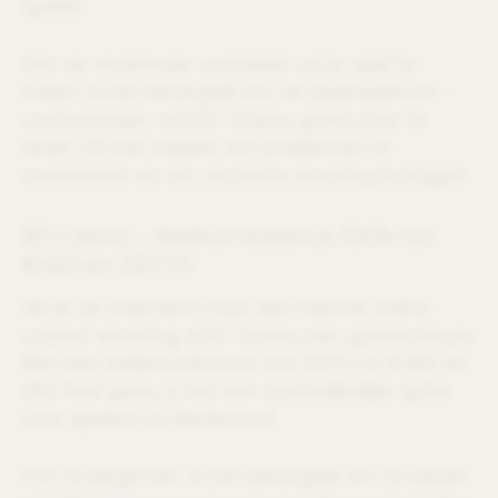
spelen.
Om de maximale voordelen uit je spel te
halen, is het belangrijk om de spelregels en -
voorwaarden van B7 Casino goed door te
lezen. Dit kan helpen om problemen te
voorkomen en om de beste ervaring te krijgen.
B7 Casino – Welkomstbonus 100% tot
€450 en 250 FS
Als je op zoek bent naar een nieuwe online
casino-ervaring, is B7 Casino een goede keuze.
Met een welkomstbonus van 100% tot €450 en
250 free spins, is het een aantrekkelijke optie
voor spelers uit Nederland.
Om te beginnen, is het belangrijk om te weten