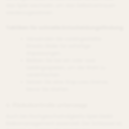
das Spiel wechseln, um das Selbstvertrauen
wiederzugewinnen.
Taktiken für schnelle Entscheidungsfindung
Verwenden Sie voreingestellte
Einsatz‑Slider für sofortige
Anpassungen.
Bleiben Sie bei ein oder zwei
Lieblingsspielen, um die Wahl zu
vereinfachen.
Setzen Sie eine Stop‑Loss‑Grenze,
bevor Sie starten.
4. Risikokontrolle unterwegs
Auch bei Hochgeschwindigkeits‑Spiel bleibt
Risikomanagement essenziell. Der Schlüssel ist,