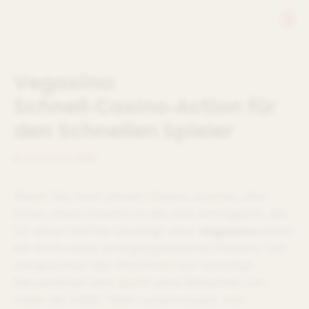
Skip
Men
to
content
Vegasino:
Schnell‑Casino‑Action für
den Schnellen Spieler
By
/
/
June 13, 2026
Wenn Sie nach einem Casino suchen, das
Ihnen einen Gewinn in der Zeit ermöglicht, die
für einen Kaffee benötigt wird,
Vegasino
bietet
ein kraftvolles, energiegeladenes Erlebnis. Das
Versprechen der Plattform auf sofortige
Nervenkitzel wird durch eine Bibliothek von
mehr als 11.000 Titeln untermauert, von