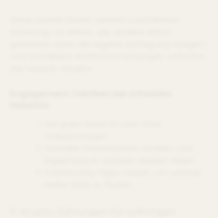
Diese soziale Ebene verleiht zusätzlichen
Schwung—zu sehen, wie andere sofort
gewinnen, kann die eigene Aufregung steigern
und schnellere Wettentscheidungen während
der Session fördern.
Engagement‑Taktiken bei schnellen
Sessions
Vor jeder Hand im Live‑Chat
vorbeischauen.
Schnelle Gewinnserien erzielen und
Ergebnisse in sozialen Medien teilen.
Community‑Tipps nutzen, um schnell
heiße Slots zu finden.
9. Krypto‑Zahlungen für sofortigen