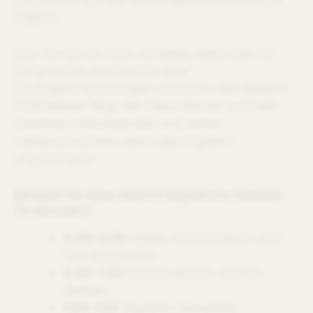
täglich.
Das Tempo ist hoch; es bleibt keine Zeit für
tiefgehende Recherche oder
Strategieanpassungen zwischen den Spielen.
Stattdessen liegt der Fokus darauf, schnelle
Gewinne mitzunehmen und sofort
weiterzumachen, wenn das Ergebnis
ungünstig ist.
Beispiel für eine zeitlich begrenzte Session
(5 Minuten)
0:00-0:30
: Spiele durchstöbern und
Slot auswählen.
0:30-1:00
: Einsatz setzen, einmal
drehen.
1:00-1:30
: Ergebnis bewerten;