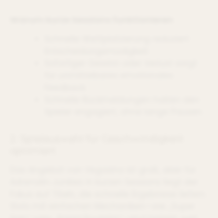
Warum kurze Sessions funktionieren
Schnelle Wettplatzierung reduziert
Entscheidungsmüdigkeit.
Sofortiger Gewinn oder Verlust sorgt
für unmittelbares emotionales
Feedback.
Schnelle Rückmeldungen halten den
Spieler engagiert, ohne lange Pausen.
2. Spielauswahl für Geschwindigkeit
optimiert
Das Angebot von Vegasino ist groß, aber für
Adrenalin‑Junkies in kurzen Sessions liegt der
Fokus auf Titeln, die schnelle Ergebnisse liefern.
Slots mit einfachen Mechaniken—wie „Super