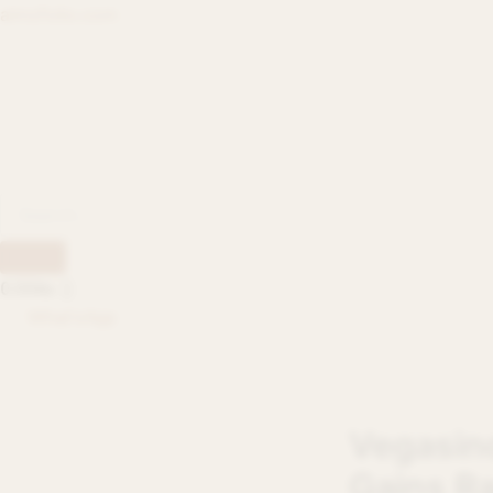
Skip
aimzfolio.com
to
content
0.00
₨
What'sApp
Vegasino
Gains R