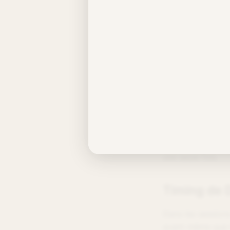
contrôlé — petite
poursuivant de gr
Une stratégie typ
Sélectio
crédits.
Jouer ju
Si une v
Cette méthode main
une seule fois.
Timing de D
Dans les sessions
avant même que l