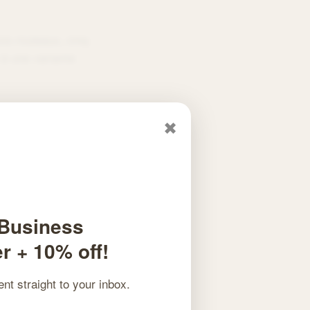
is rouleaux, cinq
 à une variante
✖
 et des
 Business
 + 10% off!
ent straight to your inbox.
oche à risque