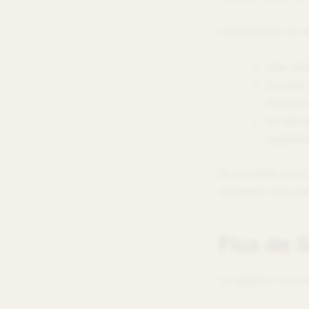
L’expérience se dé
Une véri
Un seul 
Une part
Un derni
supplém
Au moment où le 
modeste mais sati
Flux de S
La session courte