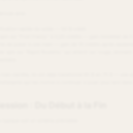
roule ainsi :
fication rapide du solde — 50 $ crédit.
spin sur “Fruit Frenzy” à 0,20 crédits — gain immédiat de 5 
ie de poker à une main — gain de 10 crédits après seulemen
er spin sur “Rapid Roulette,” qui atterrit sur rouge, donnant
entaire.
train s’arrête, ils ont déjà transformé 65 $ en 75 $ — une
sfaisante qui les motive à continuer à jouer plus tard dans 
ession : Du Début à la Fin
 typique suit un schéma prévisible :