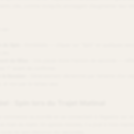
nts clés, comme lorsqu’ils envisagent d’augmenter leur mi
est :
 de Spin :
Immédiate — cliquer sur “Spin” en quelques sec
 jeu.
ent de Mise :
Une pause d’une fraction de seconde — réflé
r ?” avant de confirmer.
 la Session :
Généralement déclenché par l’atteinte d’un obj
, et non par le temps seul.
el : Spin lors du Trajet Matinal
e commence sa journée en se connectant à Vegasino sur u
 en train du matin. En quinze minutes, il a joué à trois machi
cycle de spin d’environ dix secondes.