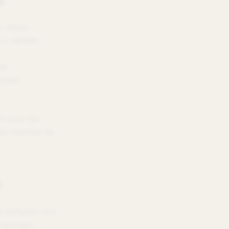
t
 valeur.
rs rapides.
ée.
argés.
s ceux qui
les chances de
e
il présente une
e plonger