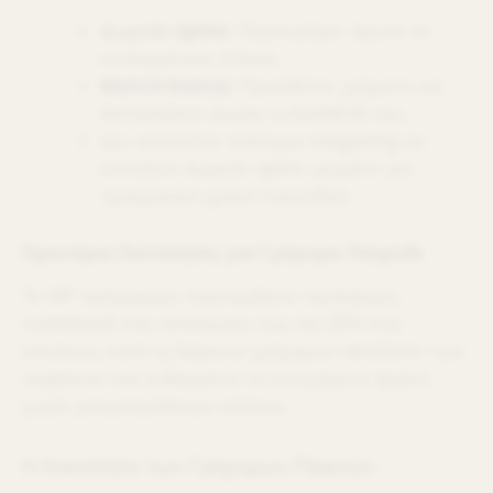
Δωρεάν spins:
Περιστρέψτε άμεσα σε
επιλεγμένους τίτλους.
Match bonus:
Προσθέστε χρήματα και
διπλασιάστε άμεσα το bankroll σας.
Δεν απαιτείται πολύωρο wagering αν
επιλέξετε δωρεάν spins· μετράνε για
πραγματικό χρόνο παιχνιδιού.
Προνόμια Πιστότητας για Γρήγορο Παιχνίδι
Το VIP πρόγραμμα περιλαμβάνει προσφορές
cashback που απονέμουν έως και 25% στις
απώλειες κατά τη διάρκεια γρήγορων sessions—μια
ασφάλεια που ενθαρρύνει τη συνεχόμενη δράση
χωρίς μακροπρόθεσμο κίνδυνο.
Η Κοινότητα των Γρήγορων Παικτών