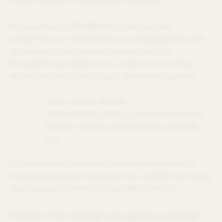
dealer κινείται με αστραπιαία ταχύτητα.
Οι παραλλαγές blackjack με ένα χέρι σου
επιτρέπουν να τοποθετήσεις τα στοιχήματά σου και
να παίξεις το χέρι σου σε λιγότερο από 30
δευτερόλεπτα, καθιστώντας το ιδανικό για όσους
θέλουν την αδρεναλίνη χωρίς δεσμεύσεις χρόνου.
Ταχύς ρυθμός dealer
Περιορισμένοι γύροι χεριών ανά συνεδρία
Άμεσες επιλογές payout μετά από κάθε
χέρι
Ο συνδυασμός ταχύτητας και αλληλεπίδρασης σε
πραγματικό χρόνο ικανοποιεί την επιθυμία για άμεση
δράση χωρίς να θυσιάζει την αυθεντικότητα.
Mobile-First Design για Δράση εν κινήσει