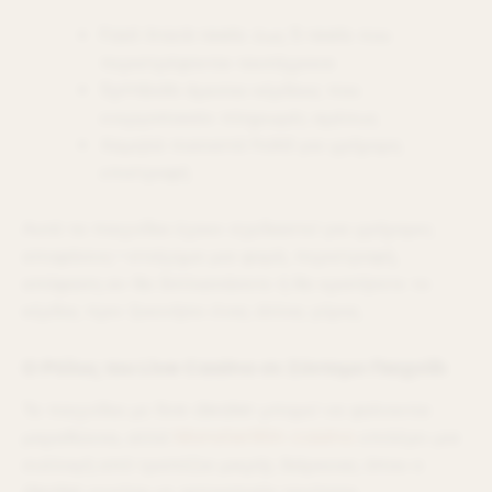
Fast‑track reels: έως 5 reels που
περιστρέφονται ταυτόχρονα
Symbols άμεσου κέρδους που
ενεργοποιούν πληρωμές αμέσως
Χαμηλά ποσοστά hold για γρήγορη
επιστροφή
Αυτά τα παιχνίδια έχουν σχεδιαστεί για γρήγορες
αποφάσεις—στοίχημα μια φορά, περιστροφή,
απόφαση αν θα διπλασιάσετε ή θα κρατήσετε το
κέρδος πριν ξεκινήσει ένας άλλος γύρος.
Ο Ρόλος του Live Casino σε Σύντομο Παιχνίδι
Τα παιχνίδια με live dealer μπορεί να φαίνονται
μαραθώνιοι, αλλά
MonsterWin casino
επιλέγει μια
συλλογή από τραπέζια μικρής διάρκειας όπου ο