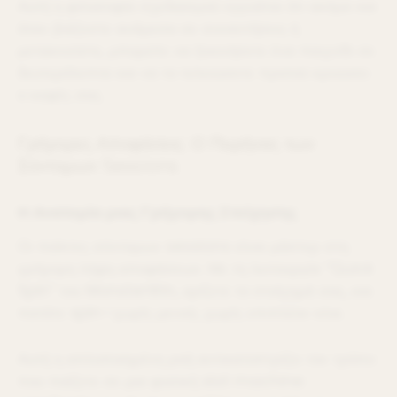
Αυτή η φιλοσοφία σχεδιασμού εγγυάται ότι ακόμα και
όταν βιάζεστε ανάμεσα σε συναντήσεις ή
μετακινείστε, μπορείτε να ξεκινήσετε ένα παιχνίδι σε
δευτερόλεπτα και να το τελειώσετε προτού κρυώσει
ο καφές σας.
Γρήγορες Αποφάσεις: Ο Πυρήνας των
Σύντομων Sessions
Η Ανατομία μιας Γρήγορης Στοίχησης
Οι παίκτες σύντομων sessions είναι μάστερ στη
γρήγορη λήψη αποφάσεων. Με τη λειτουργία “Quick
Spin” του MonsterWin, ορίζετε το στοίχημά σας, και
πατάτε spin—χωρίς μενού, χωρίς επιπλέον κλικ.
Αυτή η απλοποιημένη ροή αντικατοπτρίζει τον τρόπο
που παίζετε σε μια φυσική slot machine: