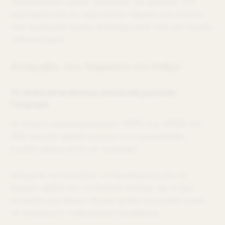
παραδοσιακές ουρές τραπεζών και φτάνουν στο
πορτοφόλι σας σε λίγα λεπτά—ιδανικό για παίκτες
που προτιμούν άμεση ανάληψη μετά από μια έκρηξη
ενθουσιασμού.
Ανταμοιβές που Ταιριάζουν στο Ρυθμό
Το Welcome Bonus Απελευθερώνεται
Γρήγορα
Το πακέτο καλωσορίσματος—100% έως €500 συν
200 δωρεάν spins—μπορεί να ενεργοποιηθεί
σχεδόν άμεσα μετά την εγγραφή.
Μπορείτε να επιλέξετε να διεκδικήσετε είτε τα
δωρεάν spins είτε το match bonus· και οι δύο
επιλογές σας δίνουν άμεσο χρόνο παιχνιδιού χωρίς
να περιμένετε επιβεβαίωση κατάθεσης.