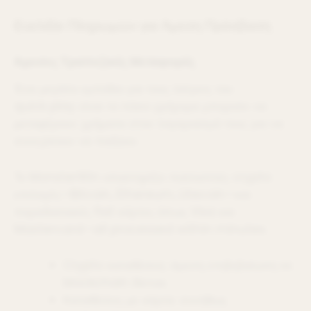
Ευελιξία Πληρωμών για Άμεση Πρόσβαση
Άμεσες Τραπεζικές Μεταφορές
Ένα μεγάλο εμπόδιο για τους λάτρεις του
quick‑play είναι το πόσο γρήγορα μπορούν να
μεταφέρουν χρήματα στον λογαριασμό τους για να
συνεχίσουν να παίζουν.
Το MonsterWin υποστηρίζει πολλαπλές crypto
επιλογές—Bitcoin, Ethereum, Litecoin—και
παραδοσιακές fiat κάρτες όπως Visa και
Mastercard—all processed within minutes.
Crypto καταθέσεις: άμεση επιβεβαίωση σε
blockchain δίκτυα.
Καταθέσεις με κάρτα: συνήθως