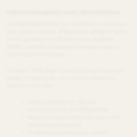
Ο Βελτιστοποιημένος Χωρίς Όρια Interface
Η σελίδα MonsterWin έχει σχεδιαστεί με γνώμονα
τους χρήστες κινητών. Responsive design σημαίνει
ότι είτε βρίσκεστε σε iPhone είτε σε Android
tablet, η διάταξη συρρικνώνεται κομψά χωρίς να
χάνει σημαντικά στοιχεία.
Το κουμπί “Play Now” είναι πάντα ορατό στη κάτω
μπάρα, επιτρέποντάς σας να μπείτε άμεσα σε
παιχνίδι με ένα tap.
Έλεγχοι φιλικοί στην αφή που
ανταποκρίνονται σε milliseconds
Μειωμένοι χρόνοι φόρτωσης χάρη στην
απλοποιημένη γραφικά
Αποδοτική ροή δεδομένων για live