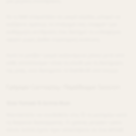
μια μεγάλη συνεδρίαση.
Αν η reel σταματήσει σε μικρό κέρδος, μπορεί να
αυξήσετε αμέσως το στοίχημά σας ελαφρά—μια
αυθόρμητη αντίδραση που διατηρεί το ενδιαφέρον
υψηλό χωρίς βαθιά στρατηγική ανάλυση.
Αυτό το μοτίβο—μικρά αυξανόμενα ρίσκα μετά από
κάθε αποτέλεσμα—είναι το κλειδί για τη διατήρηση
της ροής, ενώ διατηρείτε το bankroll υπό έλεγχο.
Γρήγορο Gameplay: Παράδειγμα Session
Ένα Τυπικό 5‑λεπτο Run
Φανταστείτε να συνδεθείτε στις 12 το μεσημέρι κατά
τη διάρκεια διαλείμματος. Ο χρόνος μετράει—μόνο
πέντε λεπτά έχετε πριν απαντήσετε σε ένα email.