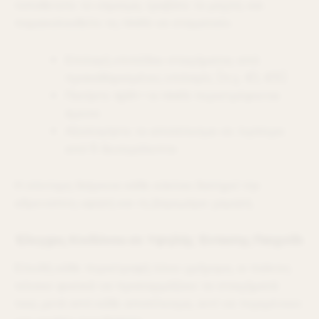
τοποθετείτε το νόμισμα, τραβάτε το μοχλό, και
παρακολουθείτε τις reels να σταματούν.
Επιλογή επιπέδου στοιχήματος από
προκαθορισμένες επιλογές (π.χ. €1, €5)
Πατήστε spin—οι reels περιστρέφονται
άμεσα
Αξιολογήστε το αποτέλεσμα σε λιγότερο
από 5 δευτερόλεπτα
Η σύντομη διάρκεια κάθε κύκλου διατηρεί την
αδρεναλίνη υψηλή και τη βαρεμάρα χαμηλή.
Έλεγχος Κινδύνου σε Υψηλής Έντασης Παιχνίδι
Επειδή κάθε περιστροφή λύνει γρήγορα, οι παίκτες
τείνουν φυσικά να προσαρμόζουν τα στοιχήματά
τους μετά από κάθε αποτέλεσμα, αντί να περιμένουν