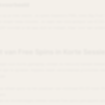
jkvoorbeeld
je op je trein wacht. Je opent Kaasino’s PWA, kiest
Big Fruit
n draait twee minuten. Je raakt een mini‑jackpot van €1,50
50 voordat je de app sluit en instapt, klaar voor een ander
t van Free Spins in Korte Sessi
ideaal voor korte gameplay omdat ze risicovrij kansen bied
l aan te spreken. Kaasino biedt verschillende promoties met
del:
se wheel spins na het plaatsen van minimaal €0,20 inzet (f
en).
en en donderdagen bieden reload free spins gekoppeld aan