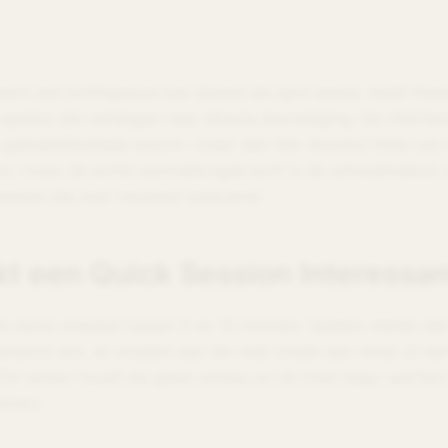
aarin een koffiepauze kan dienen als spin‑sessie, biedt Kaa
spelers die verlangen naar directe bevrediging. De interfac
de gamebibliotheek enorm—meer dan tien duizend titels van
s—maar de echte aantrekkingskracht is de adrenalinekick 
sessies die snel resultaat opleveren.
t een Quick Session Interessan
s duren meestal tussen 5 en 15 minuten. Spelers stellen een 
riance slot, en draaien aan het wiel totdat een winst of ee
 Dit tempo houdt de geest scherp en de inzet laag—perfec
amers.