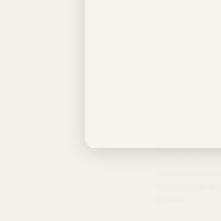
Wisselen
Een pau
Het doel is om d
bankrollbeheer v
Mobiel B
Kaasino’s mobiel
die aan startsch
sessie kunt start
De interface is r
Inzetcontrole is 
scrollen.