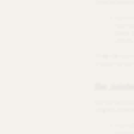
Typische beslis
Een of 
Stop onm
Wissel 
periode.
Omdat het risico 
in plaats van een
De Juiste
Niet alle slots z
volgende kenmer
Low vola
Snelle s