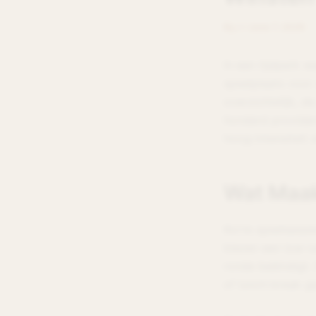
By
/
/
June 7, 2026
In een tijdperk w
speelplaats voor 
overzichtelijk, 
honderd provider
hoog‑intensiteit 
Wat Maak
Korte speelsessie
kiezen een low‑va
ronde beëindigt.
of lunch‑break g