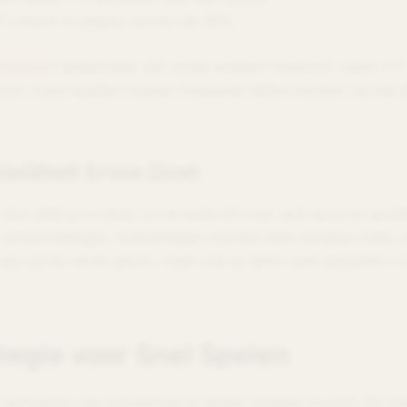
P (return to player) boven de 95%.
Kaasino
’s bibliotheek zijn onder andere
Firestorm Joker 777
anza
. Deze spellen leveren frequente kleine winsten op die 
tiliteit Ertoe Doet
slot stelt je in staat om je bankroll over veel spins te spr
 schommelingen. Daarentegen kunnen high‑variance titels 
 een grote winst geven, maar ook je saldo snel uitputten—
tegie voor Snel Spelen
et behouden van momentum is kleine inzetten houden die ee