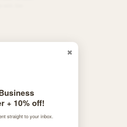
e wint. Een
le spin.
✖
voor meer rondes.
steeds tastbare
 Business
 + 10% off!
ent straight to your inbox.