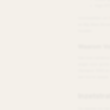
High RT
Voorbeelden uit
en
Big Bass Bon
houden.
Waarom Vola
Een low‑variance 
angst voor grote
Olympus 1000
je
een korte sessie.
Inzetstra
De sleutel tot h