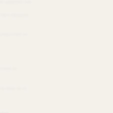
den gespeeld met
Catch Bonanza:
nzetgroottes en
rondes te
ie spins op rij