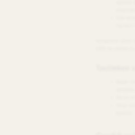
spellen 
maximale
Een woe
Perfect
Aangezien deze sp
blijft de sessie k
Tactieken 
Begin me
spreiden
Als je v
Stop zod
bereikt.