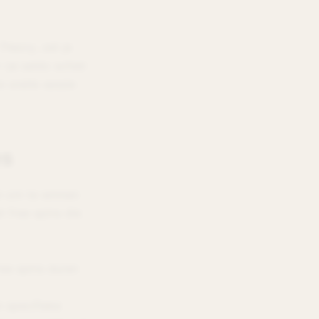
 Theory
, zet je
—je saldo schiet
e snelle sessie
es
en om te winnen
 free spins die
ree spins duren
 specifieke