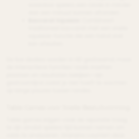
waardoor spelers een ronde in minder
dan een minuut kunnen afronden.
Baccarat Squeeze:
Combineert
traditioneel baccarat met een snelle
squeeze-functie die een hand snel
kan afsluiten.
De live dealers worden in HD gestreamd, maar
de interactieve functies—zoals inzetten
plaatsen en resultaten bekijken—zijn
gestroomlijnd zodat je niet hoeft te wachten
op lange pauzes tussen rondes.
Table Games voor Snelle Besluitvorming
Table games krijgen vaak de reputatie traag
te zijn omdat spelers tijd kunnen nemen om
odds te analyseren. Gransino countert deze