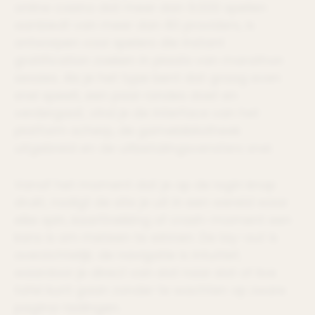
online casino dat meer dan 9.000 spellen
aanbiedt van meer dan 80 providers, is
ontworpen voor spelers die instant
gratification zoeken in plaats van marathon
sessies. Als je het type bent dat graag even
snel speelt, een paar rondes doet en
verdergaat, vind je de interface van het
platform scherp, de gamebibliotheek
uitgebreid en de uitbetalingsvensters snel.
Vanaf het moment dat je op de login knop
drukt, nodigt de site je uit in een wereld waar
elke spin, kaarttrekking of crash-moment een
kans is om meteen te winnen. De lay-out is
overzichtelijk; de navigatie is intuïtief,
waardoor je direct van slot naar slot of live
tafel kunt gaan zonder te wachten op zware
pagina-ladingen.