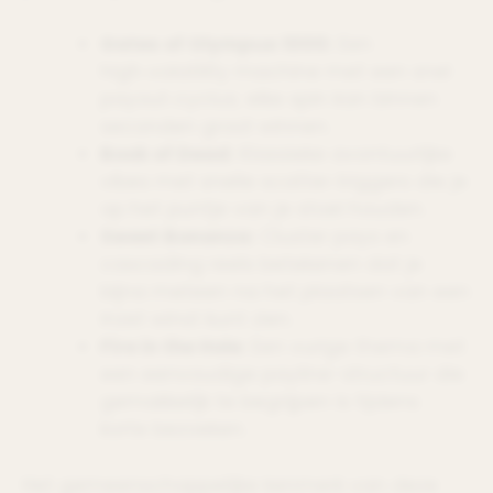
Gates of Olympus 1000:
Een
high‑volatility machine met een snel
payout‑cyclus; elke spin kan binnen
seconden groot winnen.
Book of Dead:
Klassieke avontuurlijke
vibes met snelle scatter‑triggers die je
op het puntje van je stoel houden.
Sweet Bonanza:
Cluster pays en
cascading reels betekenen dat je
bijna meteen na het plaatsen van een
inzet winst kunt zien.
Fire in the Hole:
Een vurige thema met
een eenvoudige payline-structuur die
gemakkelijk te begrijpen is tijdens
korte bezoeken.
Het gemeenschappelijke kenmerk van deze