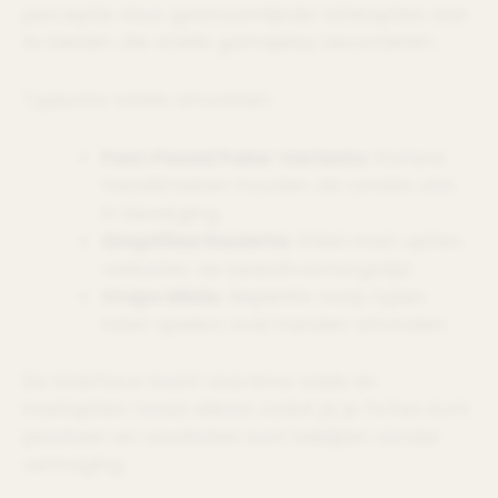
perceptie door gestroomlijnde tafelopties aan
te bieden die snelle gameplay bevorderen.
Typische tafels omvatten:
Fast‑Paced Poker Variants:
Kortere
handlimieten houden de rondes vlot
in beweging.
Simplified Roulette:
Enkel‑inzet opties
verkorten de besluitvormingstijd.
Craps Minis:
Beperkte worp‑types
laten spelers snel handen afronden.
De interface toont real‑time odds en
inzetopties naast elkaar zodat je je fiches kunt
plaatsen en resultaten kunt bekijken zonder
vertraging.