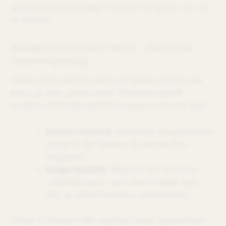
sessie spannend blijft totdat het tijd is om af
te sluiten.
Jackpots en Instant Wins – De Grote
Spanningsboog
Geen korte sessie voelt compleet zonder de
kans op een grote winst. Gransino biedt
jackpot-titels die perfect passen bij snel spel:
Divine Fortune:
Klassieke progressieve
jackpot die tijdens de sessie kan
triggeren.
Mega Moolah:
Bekend om enorme
uitbetalingen; zelfs een enkele spin
kan je schermstatus veranderen.
Crash & Instant Win spellen zoals Spaceman