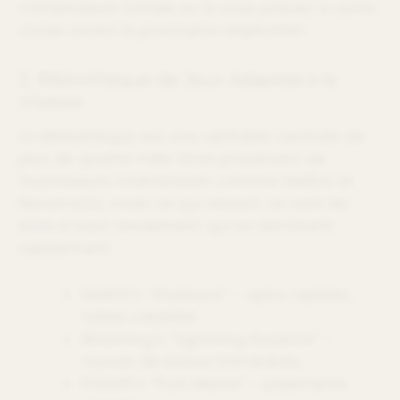
combinaison tombe ou si vous passez à autre
chose avant la prochaine respiration.
2. Bibliothèque de Jeux Adaptée à la
Vitesse
La bibliothèque est une véritable centrale de
plus de quatre mille titres provenant de
fournisseurs mainstream comme NetEnt et
Novomatic, mais ce qui ressort, ce sont les
slots à haut rendement qui se terminent
rapidement.
NetEnt’s “Starburst” – spins rapides,
faible volatilité.
BGaming’s “Lightning Roulette” –
rounds de bonus immédiats.
PGSoft’s “Fruit Mania” – paiements