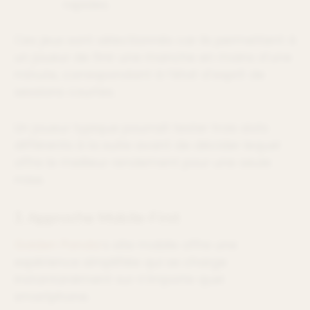
rapides.
Ces jeux sont sélectionnés car ils permettent à
un joueur de finir une manche en moins d’une
minute, correspondant à l’état d’esprit de
sessions courtes.
Un joueur typique pourrait tester trois slots
différents à la suite avant de décider lequel
offre le meilleur rendement pour une seule
mise.
3. Approche Mobile-First
Golden Panda
’s site mobile offre une
expérience simplifiée qui se charge
instantanément sur n’importe quel
smartphone.