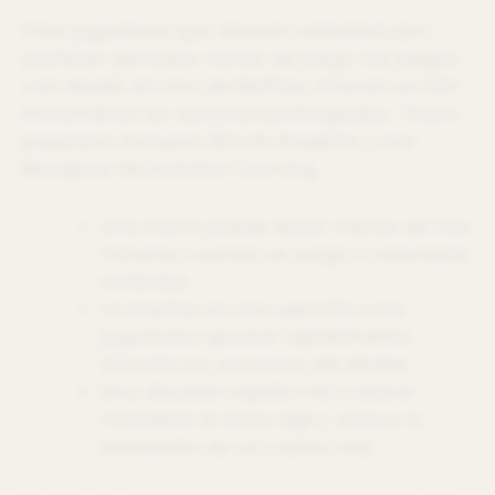
Para jugadores que desean variedad pero
prefieren períodos cortos de juego, los juegos
con dealer en vivo de BetPlay ofrecen acción
instantánea sin sesiones prolongadas. Títulos
populares incluyen Bitcoin Roulette y Live
Blackjack de Evolution Gaming.
Una mano puede durar menos de tres
minutos cuando se juega a velocidad
estándar.
La interfaz en vivo permite a los
jugadores apostar rápidamente
durante las acciones del dealer.
Una decisión rápida—hit o stand—
mantiene el ritmo ágil y ofrece la
sensación de un casino real.