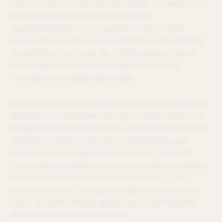
todo en pocos minutos de juego. Ya seas un
entusiasta de las tragamonedas
experimentado o un jugador casual que
busca emociones instantáneas, la biblioteca
de BetPlay con más de 3,800 juegos ofrece
una amplia variedad de opciones para
mantener la adrenalina alta.
Descubre cómo la plataforma mobile‑first de
BetPlay, la conveniencia de cryptocurrency y
las generosas ventajas de cashback permiten
sesiones cortas y de alta intensidad que
hacen que los jugadores vuelvan por más.
Para quienes desean comenzar de inmediato,
el sitio oficial se encuentra en
https://bet-
play-online.co/
, donde puedes reclamar un
bono de bienvenida generoso y sumergirte
directamente en la acción.