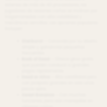
extensa de más de 40 proveedores, los
jugadores de sesiones cortas se inclinan por
tragamonedas con alta volatilidad y
mecánicas sencillas. Las opciones populares
incluyen:
Starburst
– Conocida por su diseño
simple y ganancias pequeñas
frecuentes.
Book of Dead
– Ofrece giros gratis
que pueden conducir a grandes
pagos rápidamente.
Dead or Alive
– Alta volatilidad pero
con jackpots grandes en solo unos
pocos spins.
Sweet Bonanza
– Con muchas
funciones, pero aún manejable en
ráfagas cortas.