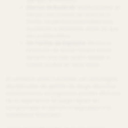
ejemplo, 15 minutos).
Alertas de Bankroll:
Notificaciones en
tiempo real cuando se acercan a
límites de pérdida preestablecidos,
ayudando a detenerse antes de que
sea problemático.
Sin Tarifas de Depósito:
Elimina la
tentación de añadir fondos extras
durante una sola sesión debido a
costos ocultos en otros lados.
Al combinar estas funciones con estrategias
disciplinadas de gestión de riesgo descritas
anteriormente, los jugadores pueden disfrutar
de su experiencia de juego rápida sin
comprometer el disfrute a largo plazo o la
estabilidad financiera.