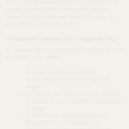
El ciclo de retroalimentación instantánea del
casino en vivo imita la sensación de una
mesa física, pero encaja perfectamente en
una ventana de juego corta.
“Añadiendo Sabores a los Juegos en Vivo”
Al cambiar de tragamonedas a juegos en vivo
en medio de la sesión:
Puedes transferir tu bankroll
instantáneamente entre tipos de
juego.
La función de chat en vivo te permite
interactuar con los dealers sin pausar
el juego.
Si tienes una racha ganadora en
Blackjack en vivo, puedes salir