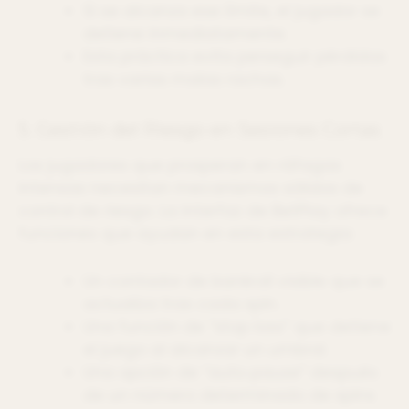
Si se alcanza ese límite, el jugador se
detiene inmediatamente.
Esta práctica evita perseguir pérdidas
tras varias malas rachas.
5. Gestión del Riesgo en Sesiones Cortas
Los jugadores que prosperan en ráfagas
intensas necesitan mecanismos sólidos de
control de riesgo. La interfaz de BetPlay ofrece
funciones que ayudan en esta estrategia:
Un contador de bankroll visible que se
actualiza tras cada spin.
Una función de “stop loss” que detiene
el juego al alcanzar un umbral.
Una opción de “auto‑pause” después
de un número determinado de spins