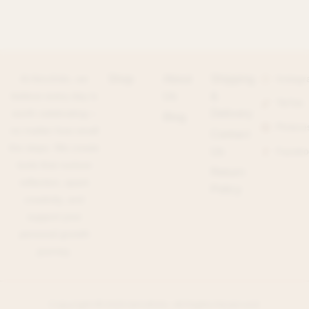
Shop
About
Shipping
At Aimzfolio, we
Instag
Us
&
believe every day is
TikTok
Delivery
worth celebrating—
Blog
Pintere
no matter how small
Contact
the steps. We create
Us
Facebo
tools that nurture
Return
reflection, spark
Policy
creativity, and
support your
personal growth
journey.
Copyright © 2025 Aimzfolio. All Rights Reserved.