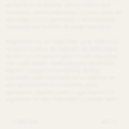
plataforma de BetPlay ofrece todo lo que
necesitas: retiros relámpago, acceso móvil sin
descarga, bonos generosos y recompensas
continuas por tu estilo de juego frecuente.
Regístrate hoy en https://bet-play-online.co/,
reclama tu bono de depósito del 100% hasta
5k USDT y comienza a girar a toda velocidad.
Con cada sesión diseñada para resultados
rápidos y pagos instantáneos, BetPlay
convierte cada momento en tu teléfono en
una oportunidad emocionante para
ganancias rápidas—justo lo que buscan los
jugadores de alta intensidad.\n\n¡Feliz spin!
PREVIOUS
NEXT