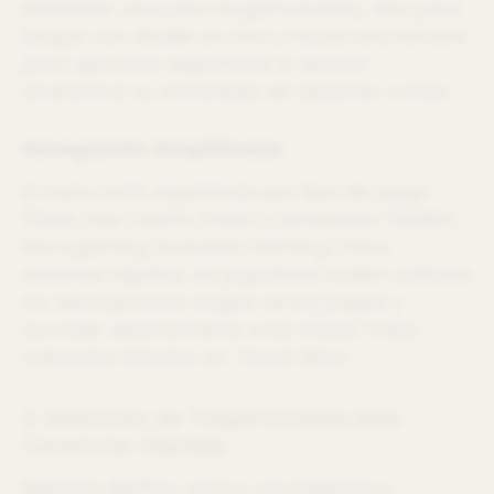
pestañas: una para tragamonedas, otra para
juegos con dealer en vivo y hasta una tercera
para apuestas deportivas si desean
diversificar su estrategia de sesiones cortas.
Navegación Simplificada
El menú está organizado por tipo de juego
(Slots, Live Casino, Poker) y proveedor (NetEnt,
Microgaming, Evolution Gaming). Para
sesiones rápidas, los jugadores suelen saltarse
las descripciones largas de los juegos y
acceder directamente a los títulos mejor
valorados listados en “Quick Wins”.
3. Selección de Tragamonedas para
Ganancias Rápidas
Mientras BetPlay ofrece una biblioteca