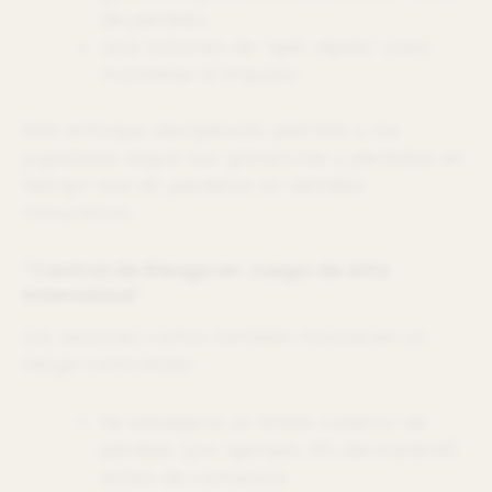
de pérdida.
Usar botones de “spin rápido” para
mantener el impulso.
Este enfoque disciplinado permite a los
jugadores seguir sus ganancias y pérdidas en
tiempo real sin perderse en detalles
minuciosos.
“Control de Riesgo en Juego de Alta
Intensidad”
Las sesiones cortas también favorecen un
riesgo controlado:
Se establece un límite máximo de
pérdida (por ejemplo, 5% del bankroll)
antes de comenzar.