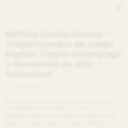
Skip
Men
to
content
BetPlay Casino Review –
Tragamonedas de Juego
Rápido, Crypto Relámpago
y Ganancias de Alta
Intensidad
By
/
/
June 25, 2026
En el mundo acelerado de las apuestas en
línea, BetPlay ha creado un nicho para
jugadores que aman pulsar el botón de spin,
buscar un pago rápido y seguir adelante –