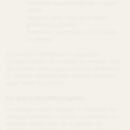
maximice la posibilidad de un golpe
rápido.
Seguir el saldo neto de la sesión,
ganancia o pérdida.
Pasar a un nuevo título si el impulso
se detiene.
Este patrón mantiene a los jugadores
comprometidos sin la fatiga que puede venir
de sesiones más largas, haciendo de BetPlay
un destino atractivo para quienes prefieren
jugar “sobre la marcha”.
Por qué la Velocidad Importa
Los ráfagas cortas reducen la tentación de
perseguir pérdidas y ayudan a mantener un
enfoque disciplinado en la gestión del