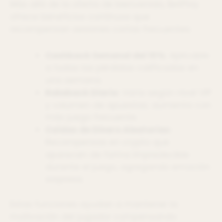
Más allá de la oferta de bienvenida, BetPlay
ofrece beneficios continuos que
recompensan sesiones cortas frecuentes:
Cashback Semanal del 10%:
Aplicable
a todas las pérdidas calificadas en
una semana.
Rakeback Diario:
Varía según nivel VIP
y volumen de apuestas; aumenta con
más juego frecuente.
Caídas de Dinero Aleatorias:
Recompensas en crypto que
aparecen de forma impredecible
durante el juego, agregando emoción
sorpresa.
Estas funciones ayudan a mantener la
motivación del jugador compensando