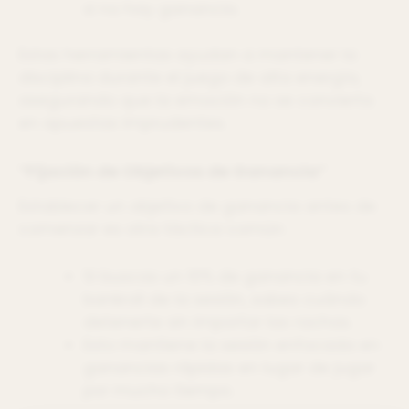
si no hay ganancia.
Estas herramientas ayudan a mantener la
disciplina durante el juego de alta energía,
asegurando que la emoción no se convierta
en apuestas imprudentes.
“Fijación de Objetivos de Ganancia”
Establecer un objetivo de ganancia antes de
comenzar es otra táctica común:
Si buscas un 10% de ganancia en tu
bankroll de la sesión, sabes cuándo
detenerte sin importar las rachas.
Esto mantiene la sesión enfocada en
ganancias rápidas en lugar de jugar
por mucho tiempo.