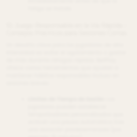
inmediatamente antes de que la
fatiga se instale.
10. Juego Responsable en la Vía Rápida –
Consejos Prácticos para Sesiones Cortas
Un desafío clave para los jugadores de alta
intensidad es evitar el agotamiento o gastar
de más durante ráfagas rápidas. BetPlay
ofrece varias herramientas que ayudan a
mantener hábitos responsables incluso en
sesiones breves:
Límites de Tiempo de Sesión:
Los
jugadores pueden establecer
temporizadores personalizados que
activan una pausa automática tras
una duración predeterminada (por